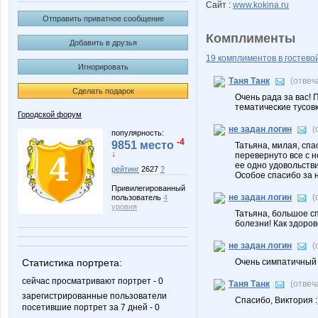
Сайт :
www.kokina.ru
Отправить приватное сообщение
Комплименты
Добавить в друзья
19 комплиментов в гостевой
Игнорировать
Таня Танк
(отвеч
Сделать подарок
Очень рада за вас! 
тематические тусовк
Городской форум
не задан логин
(
популярность:
-4
9851 место
Татьяна, милая, спас
↓
перевернуто все с н
ее одно удовольстви
рейтинг
2627
?
Особое спасибо за н
Привилегированный
не задан логин
(
пользователь
4
уровня
Татьяна, большое с
болезни! Как здорово
не задан логин
(
Статистика портрета:
Очень симпатичный ч
сейчас просматривают портрет - 0
Таня Танк
(отвеч
зарегистрированные пользователи
Спасибо, Виктория :
посетившие портрет за 7 дней - 0