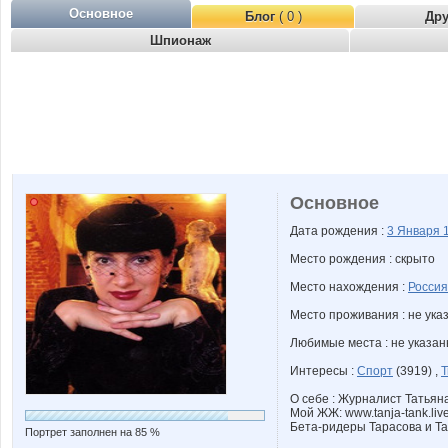
Основное
Блог
( 0 )
Др
Шпионаж
Основное
Дата рождения :
3 Января
Место рождения : скрыто
Место нахождения :
Россия
Место проживания : не ука
Любимые места : не указа
Интересы :
Спорт
(3919) ,
Т
О себе : Журналист Татьян
Мой ЖЖ: www.tanja-tank.liv
Бета-ридеры Тарасова и Т
Портрет заполнен на 85 %